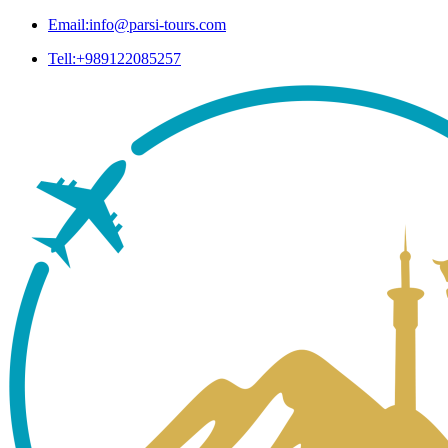
Email:info@parsi-tours.com
Tell:+989122085257