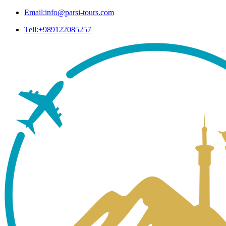
Email:info@parsi-tours.com
Tell:+989122085257