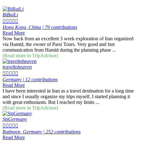
BiBaiLi





Hong Kong, China | 79 contributions
Read More
Now back from an excellent 3 week exploration of Iran organized
via Hamid, the owner of Parsi Tours. Very good and fast
communication from Hamid during the planning phase ...
(Read more in TripAdvisor)
traveltoheaven





Germany | 12 contributions
Read More
I have been interested in Iran as a travel destination for a long time
and since I usually organize my trips myself, I started planning it
with great enthusiasm. But I reached my limits ...
(Read more in TripAdvisor)
StsGermany





Ratingen, Germany | 252 contributions
Read More