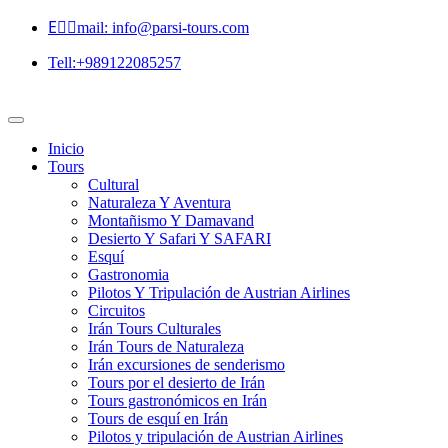
Eٍٍmail: info@parsi-tours.com
Tell:+989122085257
Inicio
Tours
Cultural
Naturaleza Y Aventura
Montañismo Y Damavand
Desierto Y Safari Y SAFARI
Esquí
Gastronomia
Pilotos Y Tripulación de Austrian Airlines
Circuitos
Irán Tours Culturales
Irán Tours de Naturaleza
Irán excursiones de senderismo
Tours por el desierto de Irán
Tours gastronómicos en Irán
Tours de esquí en Irán
Pilotos y tripulación de Austrian Airlines