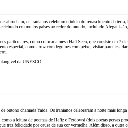
 desabrocham, os iranianos celebram o início do renascimento da terra,
é celebrado em muitos países ao redor do mundo, incluindo Afeganistão,
es particulares, como colocar a mesa Haft Seen, que consiste em 7 el
ento especial, como arroz com legumes com peixe, visitar parentes, dar 
erra.
l Intangível da UNESCO.
 de outono chamada Yalda. Os iranianos celebraram a noite mais longa do
, como a leitura de poemas de Hafiz e Ferdowsi (dois poetas persas pro
 que traz felicidade por causa de sua cor vermelha. Além disso, a outra 