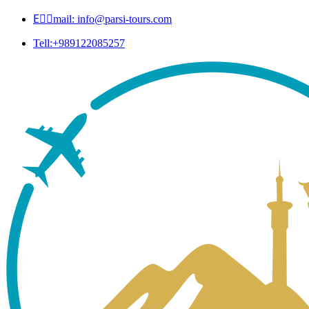
Eٍٍmail: info@parsi-tours.com
Tell:+989122085257