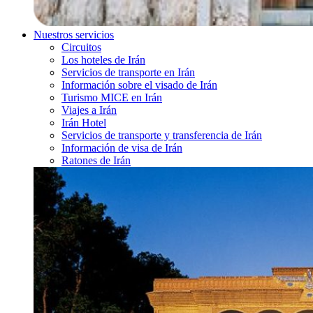
Nuestros servicios
Circuitos
Los hoteles de Irán
Servicios de transporte en Irán
Información sobre el visado de Irán
Turismo MICE en Irán
Viajes a Irán
Irán Hotel
Servicios de transporte y transferencia de Irán
Información de visa de Irán
Ratones de Irán