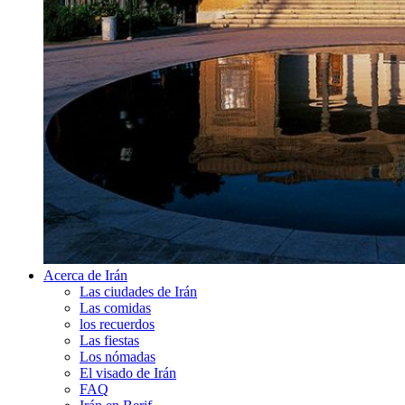
Acerca de Irán
Las ciudades de Irán
Las comidas
los recuerdos
Las fiestas
Los nómadas
El visado de Irán
FAQ