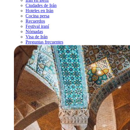
Irán en Berif
Ciudades de Irán
Hoteles en Irán
Cocina persa
Recuerdos
Festival iraní
Nómadas
Visa de Irán
Preguntas frecuentes