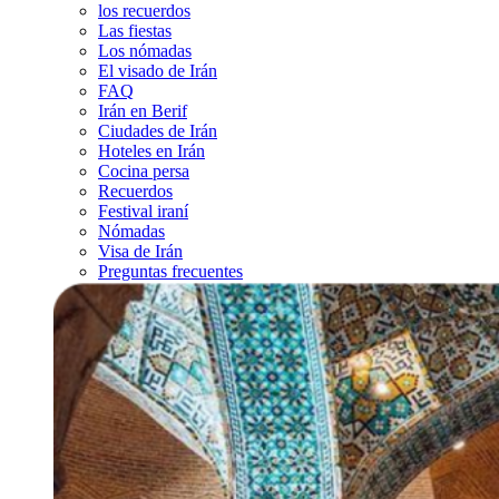
los recuerdos
Las fiestas
Los nómadas
El visado de Irán
FAQ
Irán en Berif
Ciudades de Irán
Hoteles en Irán
Cocina persa
Recuerdos
Festival iraní
Nómadas
Visa de Irán
Preguntas frecuentes