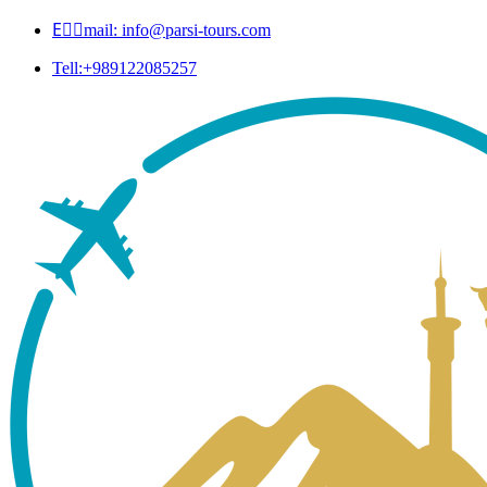
Eٍٍmail: info@parsi-tours.com
Tell:+989122085257