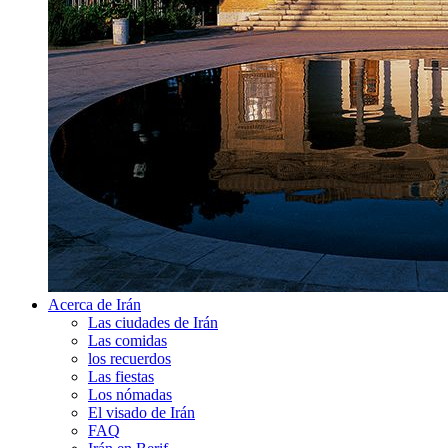
Acerca de Irán
Las ciudades de Irán
Las comidas
los recuerdos
Las fiestas
Los nómadas
El visado de Irán
FAQ