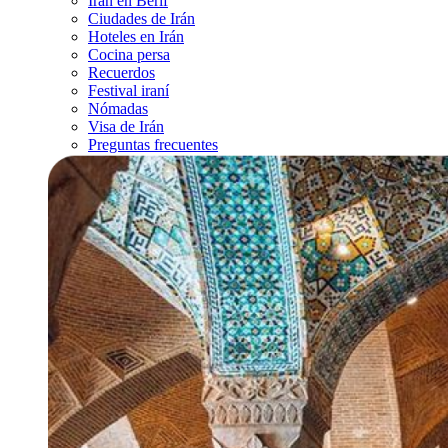
Irán en Berif
Ciudades de Irán
Hoteles en Irán
Cocina persa
Recuerdos
Festival iraní
Nómadas
Visa de Irán
Preguntas frecuentes