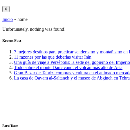
X
Inicio
»
home
Unfortunately, nothing was found!
Recent Post
7 mejores destinos para practicar senderismo y montañismo en 
11 razones por las que deberías visitar Irán
Una guía de viaje a Persépolis: la sede del gobierno del Impe
Todo sobre el monte Damavand: el volcán más alto de Asia
Gran Bazar de Tabriz: compras y cultura en el animado mercad
La casa de Qavam al-Saltaneh y el museo de Abgineh en Tehr
Parsi Tours