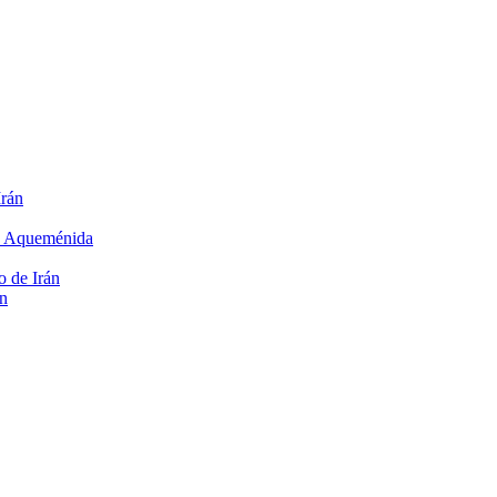
Irán
rio Aqueménida
o de Irán
an