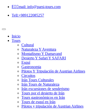
Eٍٍmail: info@parsi-tours.com
Tell:+989122085257
Inicio
Tours
Cultural
Naturaleza Y Aventura
Montañismo Y Damavand
Desierto Y Safari Y SAFARI
Esquí
Gastronomia
Pilotos Y Tripulación de Austrian Airlines
Circuitos
Irán Tours Culturales
Irán Tours de Naturaleza
Irán excursiones de senderismo
Tours por el desierto de Irán
Tours gastronómicos en Irán
Tours de esquí en Irán
Pilotos y tripulación de Austrian Airlines