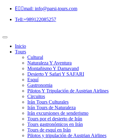
Eٍٍmail: info@parsi-tours.com
Tell:+989122085257
Inicio
Tours
Cultural
Naturaleza Y Aventura
Montañismo Y Damavand
Desierto Y Safari Y SAFARI
Esquí
Gastronomia
Pilotos Y Tripulación de Austrian Airlines
Circuitos
Irán Tours Culturales
Irán Tours de Naturaleza
Irán excursiones de senderismo
Tours por el desierto de Irán
Tours gastronómicos en Irán
Tours de esquí en Irán
Pilotos y tripulación de Austrian Airlines