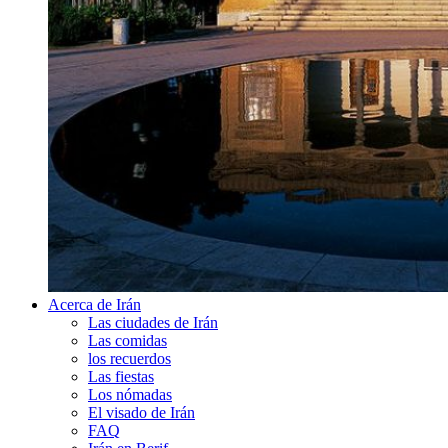
Acerca de Irán
Las ciudades de Irán
Las comidas
los recuerdos
Las fiestas
Los nómadas
El visado de Irán
FAQ