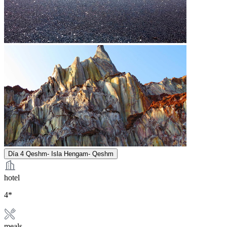
Día 4
Qeshm- Isla Hengam- Qeshm
hotel
4*
meals