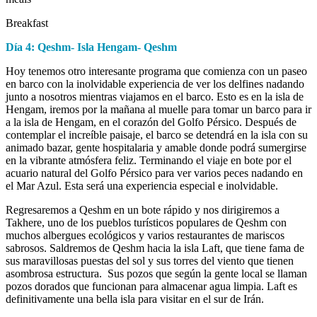
Breakfast
Día 4: Qeshm- Isla Hengam- Qeshm
Hoy tenemos otro interesante programa que comienza con un paseo
en barco con la inolvidable experiencia de ver los delfines nadando
junto a nosotros mientras viajamos en el barco. Esto es en la isla de
Hengam, iremos por la mañana al muelle para tomar un barco para ir
a la isla de Hengam, en el corazón del Golfo Pérsico. Después de
contemplar el increíble paisaje, el barco se detendrá en la isla con su
animado bazar, gente hospitalaria y amable donde podrá sumergirse
en la vibrante atmósfera feliz. Terminando el viaje en bote por el
acuario natural del Golfo Pérsico para ver varios peces nadando en
el Mar Azul. Esta será una experiencia especial e inolvidable.
Regresaremos a Qeshm en un bote rápido y nos dirigiremos a
Takhere, uno de los pueblos turísticos populares de Qeshm con
muchos albergues ecológicos y varios restaurantes de mariscos
sabrosos. Saldremos de Qeshm hacia la isla Laft, que tiene fama de
sus maravillosas puestas del sol y sus torres del viento que tienen
asombrosa estructura. Sus pozos que según la gente local se llaman
pozos dorados que funcionan para almacenar agua limpia. Laft es
definitivamente una bella isla para visitar en el sur de Irán.