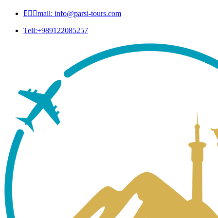
Eٍٍmail: info@parsi-tours.com
Tell:+989122085257