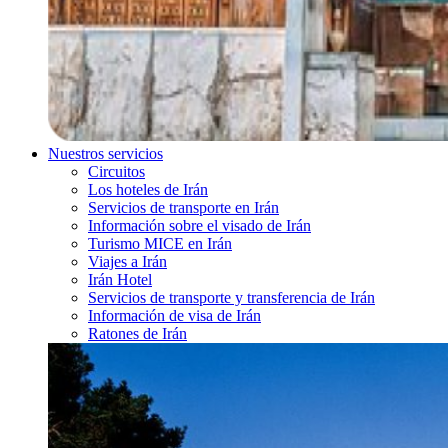
Nuestros servicios
Circuitos
Los hoteles de Irán
Servicios de transporte en Irán
Información sobre el visado de Irán
Turismo MICE en Irán
Viajes a Irán
Irán Hotel
Servicios de transporte y transferencia de Irán
Información de visa de Irán
Ratones de Irán