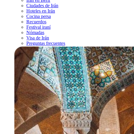
Irán en Berif
Ciudades de Irán
Hoteles en Irán
Cocina persa
Recuerdos
Festival iraní
Nómadas
Visa de Irán
Preguntas frecuentes