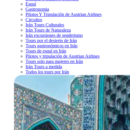
Esquí
Gastronomia
Pilotos Y Tripulación de Austrian Airlines
Circuitos
Irán Tours Culturales
Irán Tours de Naturaleza
Irán excursiones de senderismo
Tours por el desierto de Irán
Tours gastronómicos en Irán
Tours de esquí en Irán
Pilotos y tripulación de Austrian Airlines
Tours solo para mujeres en Irán
Irán Tours a medida
Todos los tours por Irán