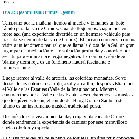
meals
Día 3: Qeshm- Isla Ormuz- Qeshm
Temprano por la mañana, iremos al muelle y tomamos un bote
rápido para la isla de Ormuz. Cuando lleguemos, viajaremos en
moto taxi (una experiencia divertida en un hermoso vehículo para
trasladarse dentro de la isla de Ormuz). El turismo comienza con una
visita a un fenómeno natural que se llama la diosa de la Sal, un gran
lugar para la meditación y la respiración profunda y conocido por
ser útil para eliminar la energía negativa. La combinación de sal
blanca y tierra roja es un fenómeno natural fascinante e
impresionante.
Luego iremos al valle de arcoíris, las coloridas montañas. Se ve
tierras de los colores rosa, rojo, azul y amarillo, después visitaremos
el Valle de las Estatuas (Valle de la Imaginación). Mientras
caminaremos por el Valle de las Estatuas escucharemos las músicas
que los jóvenes tocan, el sonido del Hang Dram o Santur, este
último es un instrumento musical tradicional persa.
Después de esto visitaremos la playa roja y plateada de Ormuz
donde tendremos la experiencia de caminar por este maravilloso
suelo colorido y especial.
La visita final del día de la playa de tortugas, un área muy conocida