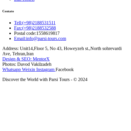
Contato
Tell:(+98)2188531511
Fax:(+98)2188532588
Postal code:1558619817
Email:info@parsi-tours.com
Address: Unit14,Floor 5, No 43, Howeyzeh st.,North sohrevardi
Ave, Tehran,Iran
Design & SEO: MentorX
Photos: Davod Vakilzadeh
Whatsapp
Weixin
Instagram
Facebook
Discover the World with Parsi Tours - © 2024