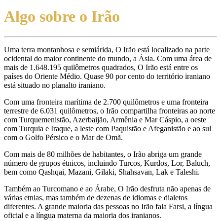
Algo sobre o Irão
Uma terra montanhosa e semiárida, O Irão está localizado na parte
ocidental do maior continente do mundo, a Ásia. Com uma área de
mais de 1.648.195 quilômetros quadrados, O Irão está entre os
países do Oriente Médio. Quase 90 por cento do território iraniano
está situado no planalto iraniano.
Com uma fronteira marítima de 2.700 quilômetros e uma fronteira
terrestre de 6.031 quilômetros, o Irão compartilha fronteiras ao norte
com Turquemenistão, Azerbaijão, Armênia e Mar Cáspio, a oeste
com Turquia e Iraque, a leste com Paquistão e Afeganistão e ao sul
com o Golfo Pérsico e o Mar de Omã.
Com mais de 80 milhões de habitantes, o Irão abriga um grande
número de grupos étnicos, incluindo Turcos, Kurdos, Lor, Baluch,
bem como Qashqai, Mazani, Gilaki, Shahsavan, Lak e Taleshi.
Também ao Turcomano e ao Árabe, O Irão desfruta não apenas de
várias etnias, mas também de dezenas de idiomas e dialetos
diferentes. A grande maioria das pessoas no Irão fala Farsi, a língua
oficial e a língua materna da maioria dos iranianos.