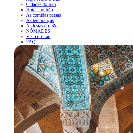
Cidades do Irão
Hotéis no Irão
As comidas persas
As lembranças
As festas do Irão
NÔMADES
Visto do Irão
FAQ