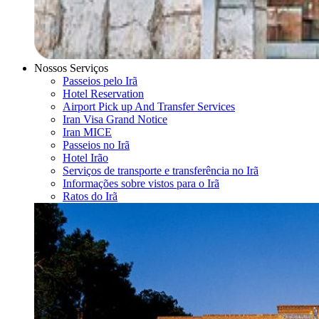
Nossos Serviços
Passeios pelo Irã
Hotel Reservation
Airport Pick up And Transfer Services
Iran Visa Grand Notice
Iran MICE
Passeios no Irã
Hotel Irão
Serviços de transporte e transferência no Irã
Informações sobre vistos para o Irã
Ratos do Irã