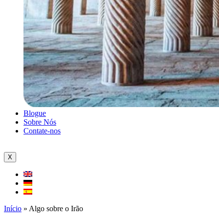
Blogue
Sobre Nós
Contate-nos
X
Início
»
Algo sobre o Irão