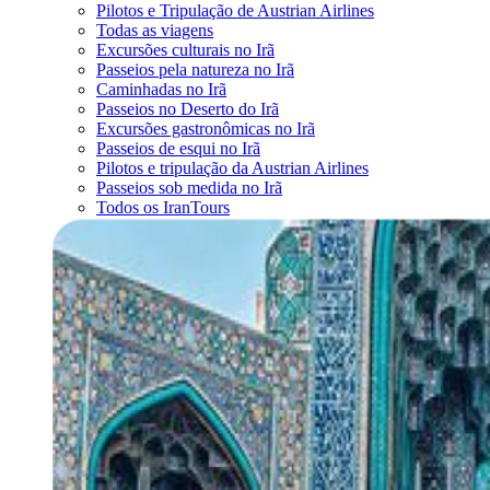
Pilotos e Tripulação de Austrian Airlines
Todas as viagens
Excursões culturais no Irã
Passeios pela natureza no Irã
Caminhadas no Irã
Passeios no Deserto do Irã
Excursões gastronômicas no Irã
Passeios de esqui no Irã
Pilotos e tripulação da Austrian Airlines
Passeios sob medida no Irã
Todos os IranTours