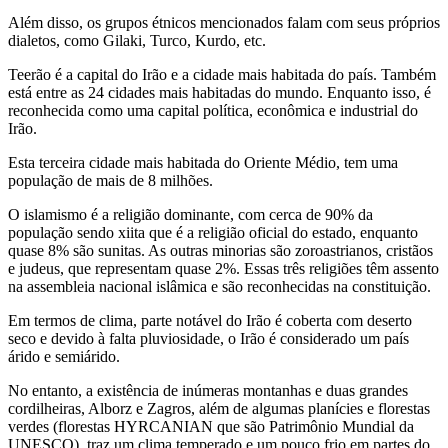
Além disso, os grupos étnicos mencionados falam com seus próprios
dialetos, como Gilaki, Turco, Kurdo, etc.
Teerão é a capital do Irão e a cidade mais habitada do país. Também
está entre as 24 cidades mais habitadas do mundo. Enquanto isso, é
reconhecida como uma capital política, econômica e industrial do
Irão.
Esta terceira cidade mais habitada do Oriente Médio, tem uma
população de mais de 8 milhões.
O islamismo é a religião dominante, com cerca de 90% da
população sendo xiita que é a religião oficial do estado, enquanto
quase 8% são sunitas. As outras minorias são zoroastrianos, cristãos
e judeus, que representam quase 2%. Essas três religiões têm assento
na assembleia nacional islâmica e são reconhecidas na constituição.
Em termos de clima, parte notável do Irão é coberta com deserto
seco e devido à falta pluviosidade, o Irão é considerado um país
árido e semiárido.
No entanto, a existência de inúmeras montanhas e duas grandes
cordilheiras, Alborz e Zagros, além de algumas planícies e florestas
verdes (florestas HYRCANIAN que são Patrimônio Mundial da
UNESCO), traz um clima temperado e um pouco frio em partes do