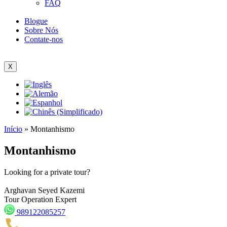
FAQ
Blogue
Sobre Nós
Contate-nos
X
Início
»
Montanhismo
Montanhismo
Looking for a private tour?
Arghavan Seyed Kazemi
Tour Operation Expert
989122085257