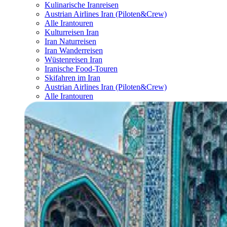
Kulinarische Iranreisen
Austrian Airlines Iran (Piloten&Crew)
Alle Irantouren
Kulturreisen Iran
Iran Naturreisen
Iran Wanderreisen
Wüstenreisen Iran
Iranische Food-Touren
Skifahren im Iran
Austrian Airlines Iran (Piloten&Crew)
Alle Irantouren