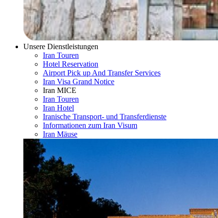
Unsere Dienstleistungen
Iran Touren
Hotel Reservation
Airport Pick up And Transfer Services
Iran Visa Grand Notice
Iran MICE
Iran Touren
Iran Hotel
Iranische Transport- und Transferdienste
Informationen zum Iran Visum
Iran Mäuse