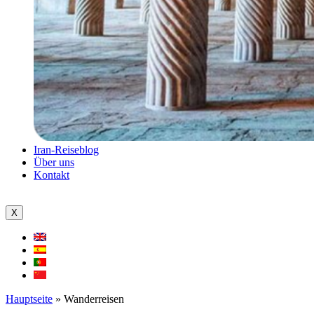
Iran-Reiseblog
Über uns
Kontakt
X
Hauptseite
»
Wanderreisen