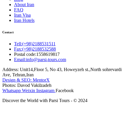
About Iran
FAQ
Iran Visa
Iran Hotels
Contact
Tell:(+98)2188531511
Fax:(+98)2188532588
Postal code:1558619817
Email:info@parsi-tours.com
Address: Unit14,Floor 5, No 43, Howeyzeh st.,North sohrevardi
Ave, Tehran,Iran
Design & SEO: MentorX
Photos: Davod Vakilzadeh
Whatsapp
Weixin
Instagram
Facebook
Discover the World with Parsi Tours - © 2024