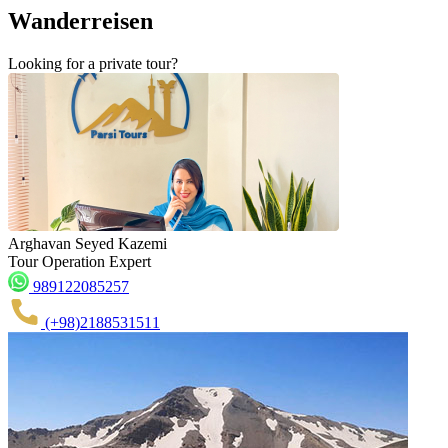
Wanderreisen
Looking for a private tour?
Arghavan Seyed Kazemi
Tour Operation Expert
989122085257
(+98)2188531511