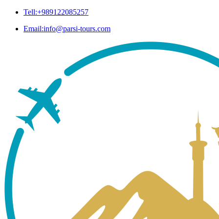
Tell:+989122085257
Email:info@parsi-tours.com