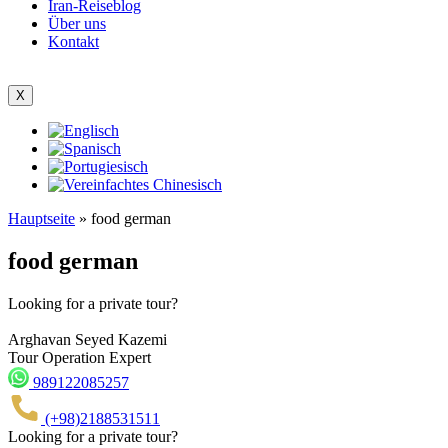
Iran-Reiseblog
Über uns
Kontakt
X
Hauptseite
»
food german
food german
Looking for a private tour?
Arghavan Seyed Kazemi
Tour Operation Expert
989122085257
(+98)2188531511
Looking for a private tour?