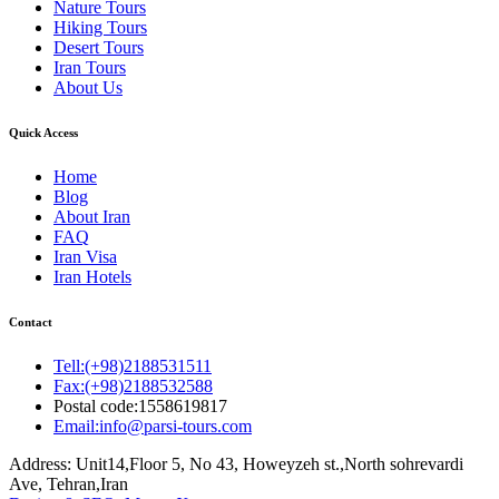
Nature Tours
Hiking Tours
Desert Tours
Iran Tours
About Us
Quick Access
Home
Blog
About Iran
FAQ
Iran Visa
Iran Hotels
Contact
Tell:(+98)2188531511
Fax:(+98)2188532588
Postal code:1558619817
Email:info@parsi-tours.com
Address: Unit14,Floor 5, No 43, Howeyzeh st.,North sohrevardi
Ave, Tehran,Iran