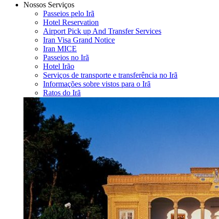
Nossos Serviços
Passeios pelo Irã
Hotel Reservation
Airport Pick up And Transfer Services
Iran Visa Grand Notice
Iran MICE
Passeios no Irã
Hotel Irão
Serviços de transporte e transferência no Irã
Informações sobre vistos para o Irã
Ratos do Irã