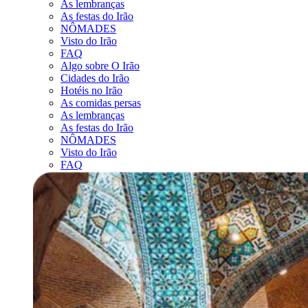
As lembranças
As festas do Irão
NÔMADES
Visto do Irão
FAQ
Algo sobre O Irão
Cidades do Irão
Hotéis no Irão
As comidas persas
As lembranças
As festas do Irão
NÔMADES
Visto do Irão
FAQ