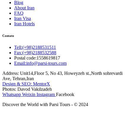
Blog
About Iran
FAQ
Iran Visa
Iran Hotels
Contato
Tell:(+98)2188531511
Fax:(+98)2188532588
Postal code:1558619817
Email:info@parsi-tours.com
Address: Unit14,Floor 5, No 43, Howeyzeh st.,North sohrevardi
Ave, Tehran,Iran
Design & SEO: MentorX
Photos: Davod Vakilzadeh
Whatsapp
Weixin
Instagram
Facebook
Discover the World with Parsi Tours - © 2024