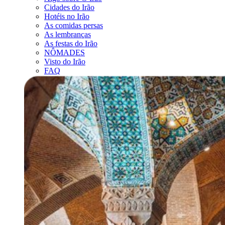
Cidades do Irão
Hotéis no Irão
As comidas persas
As lembranças
As festas do Irão
NÔMADES
Visto do Irão
FAQ