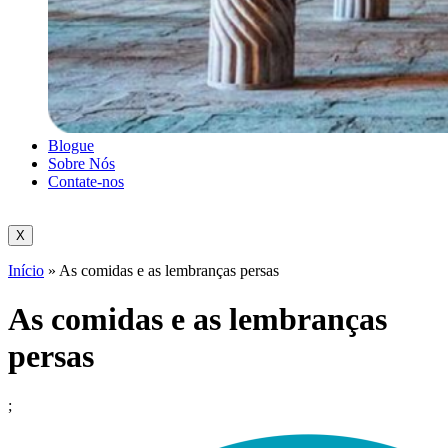
Blogue
Sobre Nós
Contate-nos
X
Início
»
As comidas e as lembranças persas
As comidas e as lembranças
persas
;