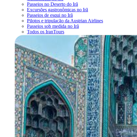
Passeios no Deserto do Irã
Excursões gastronômicas no Irã
Passeios de esqui no Irã
Pilotos e tripulação da Austrian Airlines
Passeios sob medida no Irã
Todos os IranTours