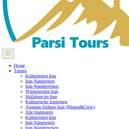
Home
Touren
Kulturreisen Iran
Iran Naturreisen
Iran Wanderreisen
Wüstenreisen Iran
Skifahren im Iran
Kulinarische Iranreisen
Austrian Airlines Iran (Piloten&Crew)
Alle Irantouren
Kulturreisen Iran
Iran Naturreisen
Iran Wanderreisen