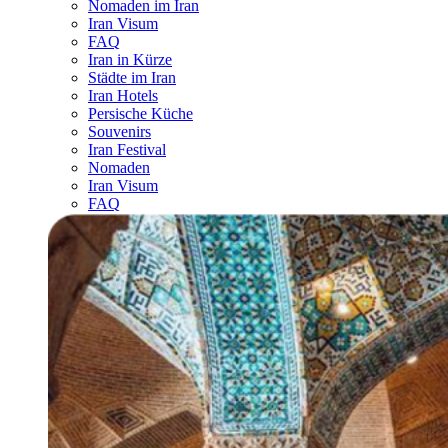
Nomaden im Iran
Iran Visum
FAQ
Iran in Kürze
Städte im Iran
Iran Hotels
Persische Küche
Souvenirs
Iran Festival
Nomaden
Iran Visum
FAQ