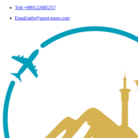
Tell:+989122085257
Email:info@parsi-tours.com