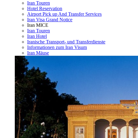
Iran Touren
Hotel Reservation
Airport Pick up And Transfer Services
Iran Visa Grand Notice
Iran MICE
Iran Touren
Iran Hotel
Iranische Transport- und Transferdienste
Informationen zum Iran Visum
Iran Mäuse