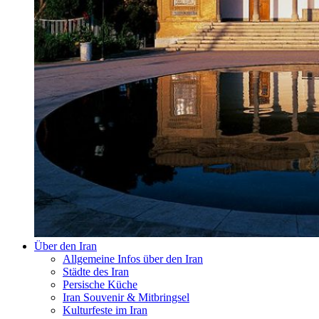
Über den Iran
Allgemeine Infos über den Iran
Städte des Iran
Persische Küche
Iran Souvenir & Mitbringsel
Kulturfeste im Iran